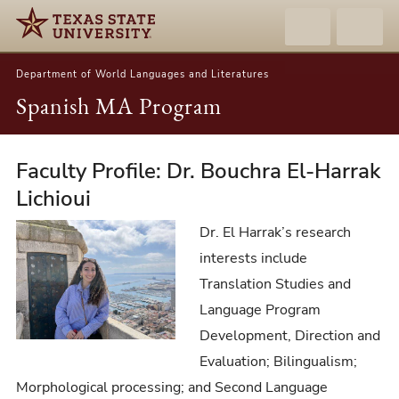
Department of World Languages and Literatures
Spanish MA Program
Faculty Profile: Dr. Bouchra El-Harrak
Faculty
Profile:
Lichioui
Dr.
Dr. El Harrak’s research
Bouchra
interests include
El-
Translation Studies and
Harrak
Language Program
Lichioui
Development, Direction and
Evaluation; Bilingualism;
Morphological processing; and Second Language